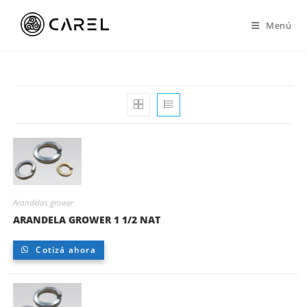
Ir
al
Menú
contenido
Arandelas grower
ARANDELA GROWER 1 1/2 NAT
Cotizá ahora