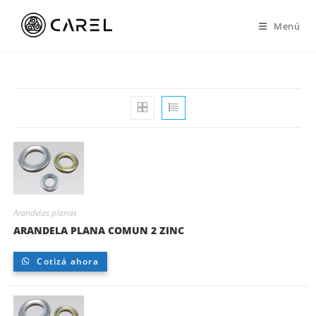
Ir
al
Menú
contenido
Arandelas planas
ARANDELA PLANA COMUN 2 ZINC
Cotizá ahora