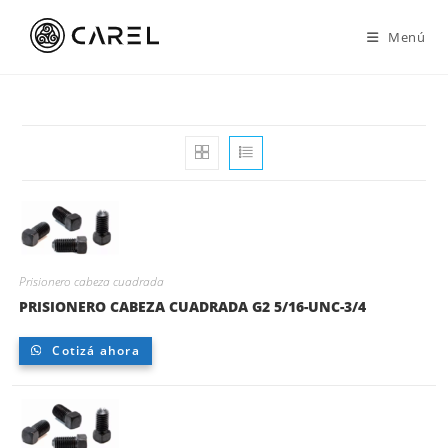
Ir
al
Menú
contenido
Prisionero cabeza cuadrada
PRISIONERO CABEZA CUADRADA G2 5/16-UNC-3/4
Cotizá ahora